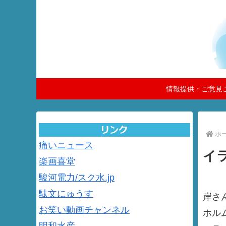
情報提供・ご意見
ホ
痛いニュース
イ
楽画喜堂
駿河電力/スク水.jp
駄文にゅうす
岸さ
お笑い動画チャンネル
ホル