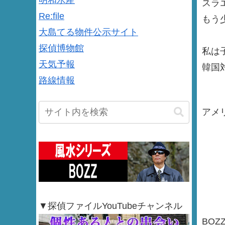
明和水産
スラ
Re:file
もう
大島てる物件公示サイト
探偵博物館
私は
天気予報
韓国
路線情報
アメ
▼探偵ファイルYouTubeチャンネル
BOZ