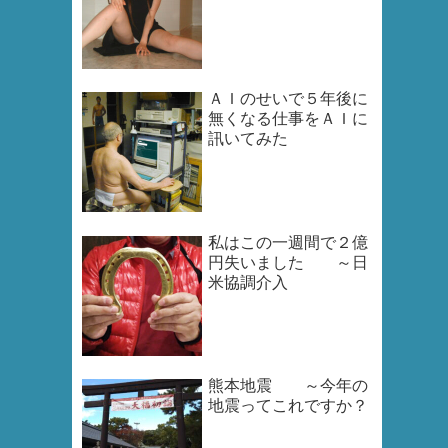
ＡＩのせいで５年後に
無くなる仕事をＡＩに
訊いてみた
私はこの一週間で２億
円失いました ～日
米協調介入
熊本地震 ～今年の
地震ってこれですか？