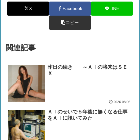
X
Facebook
LINE
コピー
関連記事
昨日の続き ～ＡＩの将来はＳＥ
Ｘ
2026.08.06
ＡＩのせいで５年後に無くなる仕事
をＡＩに訊いてみた