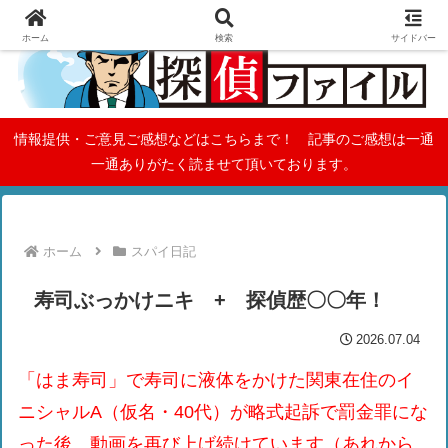
ホーム
検索
サイドバー
情報提供・ご意見ご感想などはこちらまで！ 記事のご感想は一通
一通ありがたく読ませて頂いております。
ホーム
スパイ日記
寿司ぶっかけニキ + 探偵歴〇〇年！
2026.07.04
「はま寿司」で寿司に液体をかけた関東在住のイ
ニシャルA（仮名・40代）が略式起訴で罰金罪にな
った後、動画を再び上げ続けています（あれから