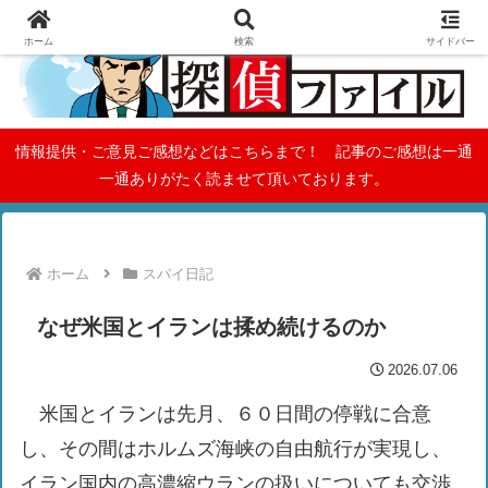
ホーム
検索
サイドバー
情報提供・ご意見ご感想などはこちらまで！ 記事のご感想は一通
一通ありがたく読ませて頂いております。
ホーム
スパイ日記
なぜ米国とイランは揉め続けるのか
2026.07.06
米国とイランは先月、６０日間の停戦に合意
し、その間はホルムズ海峡の自由航行が実現し、
イラン国内の高濃縮ウランの扱いについても交渉