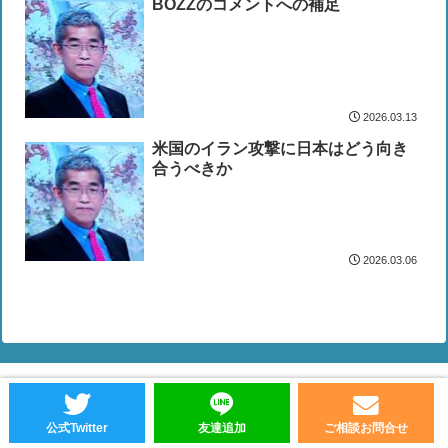
BOZZのコメントへの補足
2026.03.13
米国のイラン攻撃に日本はどう向き
合うべきか
2026.03.06
Copyright © 2002-2026 探偵ファイル All Rights Reserved.
公式Twitter
友達追加
ご相談お問合せ