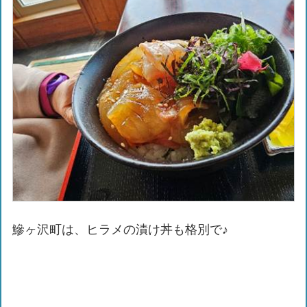
鰺ヶ沢町は、ヒラメの漬け丼も格別で♪