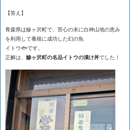
【答え】
青森県は鰺ヶ沢町で、苦心の末に白神山地の恵み
を利用して養殖に成功した幻の魚
イトウ🐟です。
正解は、
鰺ヶ沢町の名品イトウの漬け丼
でした！