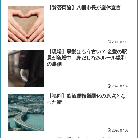
【賛否両論】八幡市長が産休宣言
2026.07.10
【現場】黒髪はもう古い？ 金髪の駅
員が急増中…身だしなみルール緩和
の裏側
2026.07.07
【福岡】飲酒運転厳罰化の原点とな
った街
2026.07.02