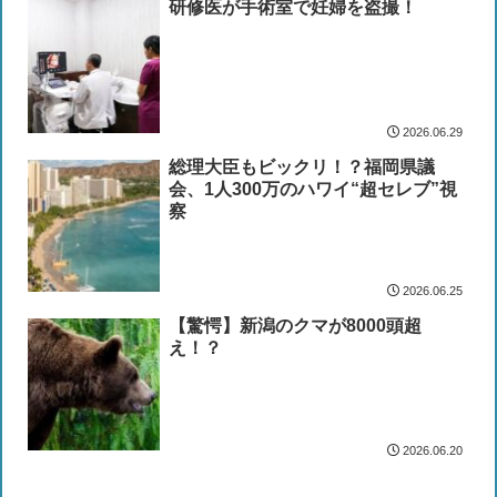
研修医が手術室で妊婦を盗撮！
2026.06.29
総理大臣もビックリ！？福岡県議
会、1人300万のハワイ“超セレブ”視
察
2026.06.25
【驚愕】新潟のクマが8000頭超
え！？
2026.06.20