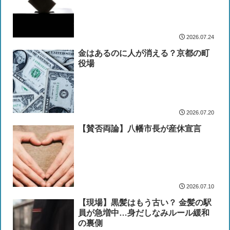
2026.07.24
金はあるのに人が消える？京都の町
役場
2026.07.20
【賛否両論】八幡市長が産休宣言
2026.07.10
【現場】黒髪はもう古い？ 金髪の駅
員が急増中…身だしなみルール緩和
の裏側